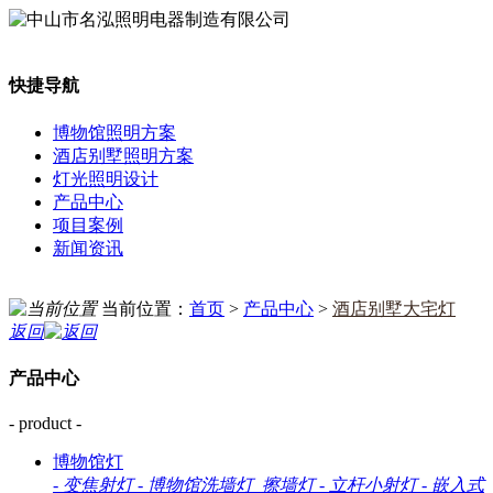
快捷导航
博物馆照明方案
酒店别墅照明方案
灯光照明设计
产品中心
项目案例
新闻资讯
当前位置：
首页
>
产品中心
>
酒店别墅大宅灯
返回
产品中心
- product -
博物馆灯
-
变焦射灯
-
博物馆洗墙灯_擦墙灯
-
立杆小射灯
-
嵌入式